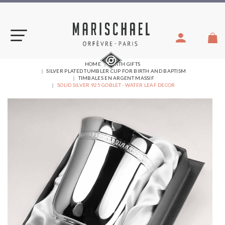
Skip
to
content
YOU
HOME
BIRTH GIFTS
ARE
SILVER PLATED TUMBLER CUP FOR BIRTH AND BAPTISM
HERE:
TIMBALES EN ARGENT MASSIF
SOLID SILVER 925 GOBLET - WATER LEAF DECOR