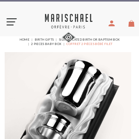
Skip
to
content
YOU
HOME
BIRTH GIFTS
SILVER-PLATED BIRTH OR BAPTISM BOX
ARE
2 PIECES BABY BOX
COFFRET 2 PIÈCES BÉBÉ FILET
HERE: