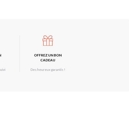
N
OFFREZ UN BON
CADEAU
uivi
Des heureux garantis !