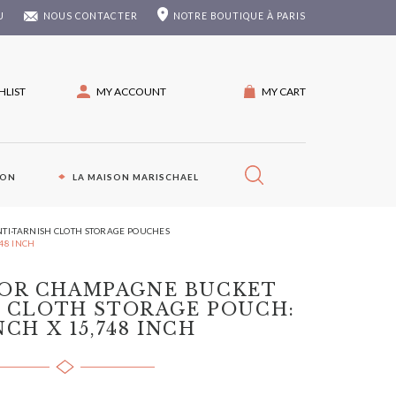
U
NOUS CONTACTER
NOTRE
BOUTIQUE À PARIS
HLIST
MY ACCOUNT
MY CART
ION
LA MAISON MARISCHAEL
ANTI-TARNISH CLOTH STORAGE POUCHES
48 INCH
 OR CHAMPAGNE BUCKET
H CLOTH STORAGE POUCH:
INCH X 15,748 INCH