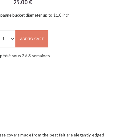
25.00 €
mpagne bucket diameter up to 11,8 inch
ADD TO CART
pédié sous 2 à 3 semaines
ese covers made from the best felt are elegantly edged