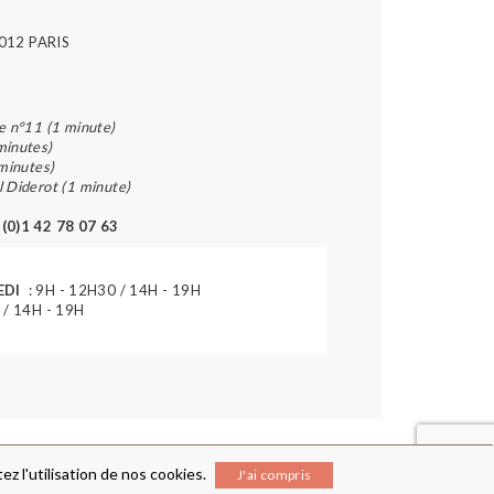
012 PARIS
e n°11 (1 minute)
minutes)
 minutes)
l Diderot (1 minute)
 (0)1 42 78 07 63
EDI
: 9H - 12H30 / 14H - 19H
 / 14H - 19H
z l'utilisation de nos cookies.
J'ai compris