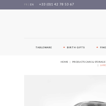
Skip
+33 (0)1 42 78 53 67
FR
|
EN
to
content
TABLEWARE
BIRTH GIFTS
FIN
HOME
PRODUCTS CARE & STORAGE
LARG