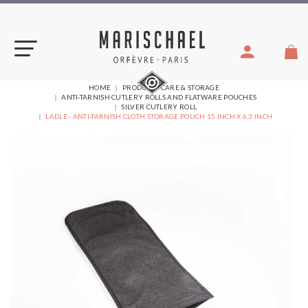
Skip
to
content
YOU
HOME
PRODUCTS CARE & STORAGE
ARE
ANTI-TARNISH CUTLERY ROLLS AND FLATWARE POUCHES
HERE:
SILVER CUTLERY ROLL
LADLE - ANTI-TARNISH CLOTH STORAGE POUCH 15 INCH X 6,3 INCH