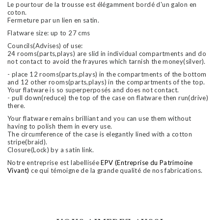
Le pourtour de la trousse est élégamment bordé d'un galon en
coton.
Fermeture par un lien en satin.
Flatware size: up to 27 cms
Councils(Advises) of use:
24 rooms(parts,plays) are slid in individual compartments and do
not contact to avoid the frayures which tarnish the money(silver).
- place 12 rooms(parts,plays) in the compartments of the bottom
and 12 other rooms(parts,plays) in the compartments of the top.
Your flatware is so superperposés and does not contact.
- pull down(reduce) the top of the case on flatware then run(drive)
there.
Your flatware remains brilliant and you can use them without
having to polish them in every use.
The circumference of the case is elegantly lined with a cotton
stripe(braid).
Closure(Lock) by a satin link.
Notre entreprise est labellisée
EPV (Entreprise du Patrimoine
Vivant)
ce qui témoigne de la grande qualité de nos fabrications.