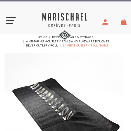
Skip
to
content
YOU
HOME
PRODUCTS CARE & STORAGE
ARE
ANTI-TARNISH CUTLERY ROLLS AND FLATWARE POUCHES
HERE:
SILVER CUTLERY ROLL
24-PIECE CUTLERY ROLL (TABLE)