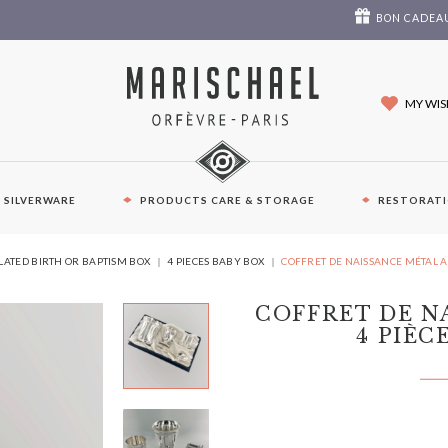
BON CADEA
MY WIS
E SILVERWARE
PRODUCTS CARE & STORAGE
RESTORAT
YOU
PLATED BIRTH OR BAPTISM BOX
4 PIECES BABY BOX
COFFRET DE NAISSANCE MÉTAL A
ARE
HERE:
COFFRET DE N
4 PIÈC