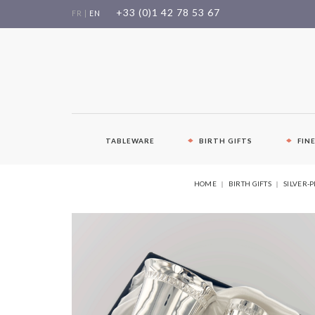
Skip
+33 (0)1 42 78 53 67
FR
|
EN
to
content
TABLEWARE
BIRTH GIFTS
FIN
HOME
BIRTH GIFTS
SILVER-