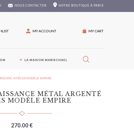
U
NOUS CONTACTER
NOTRE
BOUTIQUE À PARIS
HLIST
MY ACCOUNT
MY CART
ION
LA MAISON MARISCHAEL
RGENTÉ 4 PIÈCES MODÈLE EMPIRE
AISSANCE MÉTAL ARGENTÉ
ES MODÈLE EMPIRE
270.00 €