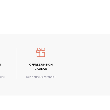
N
OFFREZ UN BON
CADEAU
uivi
Des heureux garantis !