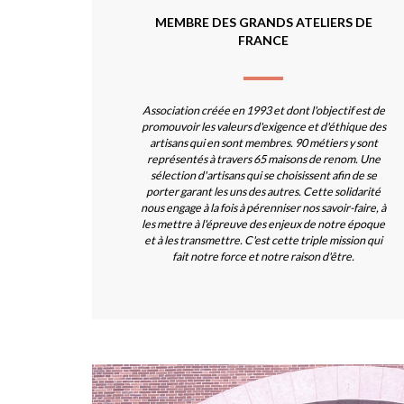
MEMBRE DES GRANDS ATELIERS DE
FRANCE
Association créée en 1993 et dont l'objectif est de
promouvoir les valeurs d'exigence et d'éthique des
artisans qui en sont membres. 90 métiers y sont
représentés à travers 65 maisons de renom. Une
sélection d'artisans qui se choisissent afin de se
porter garant les uns des autres. Cette solidarité
nous engage à la fois à pérenniser nos savoir-faire, à
les mettre à l'épreuve des enjeux de notre époque
et à les transmettre. C'est cette triple mission qui
fait notre force et notre raison d'être.