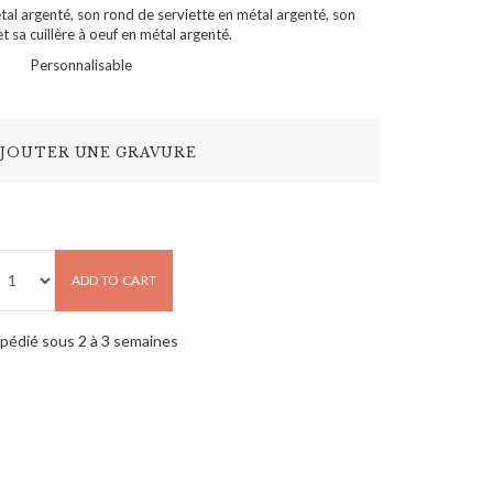
l argenté, son rond de serviette en métal argenté, son
t sa cuillère à oeuf en métal argenté.
Personnalisable
JOUTER UNE GRAVURE
ADD TO CART
pédié sous 2 à 3 semaines