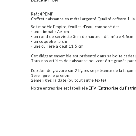
DESCRIPTION
Ref.:
4PEMP
Coffret naissance en métal argenté Qualité orfèvre 1, la
Set modèle Empire, feuilles d'eau, composé de:
- une timbale 7.5 cm
- un rond de serviette 3cm de hauteur, diamètre 4.5cm
- un coquetier 5 cm
- une cuillère à oeuf 11.5 cm
Cet élégant ensemble est présenté dans sa boite cadeau 
Tous nos articles de naissance peuvent être gravés par 
L'option de gravure sur 2 lignes se présente de la façon 
1ère ligne: le prénom
2ème ligne: la date (ou tout autre texte)
Notre entreprise est labellisée
EPV (Entreprise du Patri