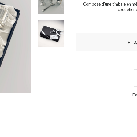
Composé d'une timbale en méta
coquetier e
A
Ex