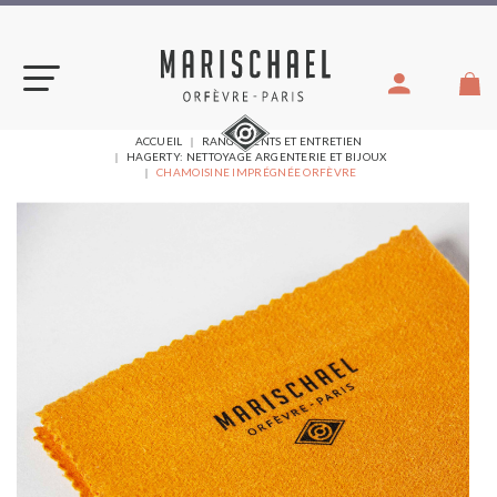
Aller
au
contenu
VOUS
ACCUEIL
RANGEMENTS ET ENTRETIEN
ÊTES
HAGERTY: NETTOYAGE ARGENTERIE ET BIJOUX
ICI :
CHAMOISINE IMPRÉGNÉE ORFÈVRE