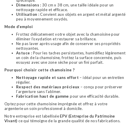
spécifique.
Dimensions :
30 cm x 38 cm, une taille idéale pour un
nettoyage rapide et efficace.
Utilisation :
Convient aux objets en argent et métal argenté
peu à moyennement oxydés.
Mode d’emploi
Frottez délicatement votre objet avec la chamoisine pour
éliminer l’oxydation et restaurer sa brillance.
Ne pas laver après usage afin de conserver ses propriétés
nettoyantes.
Astuce :
Pour les taches persistantes, humidifiez légèrement
un coin de la chamoisine, frottez la surface concernée, puis
essuyez avec une zone sèche pour un fini parfait.
Pourquoi choisir cette chamoisine ?
Nettoyage rapide et sans effort
– idéal pour un entretien
régulier.
Respect des matériaux précieux
– conçu pour préserver
l’argenture sans l’abîmer.
Fabrication haut de gamme
pour une efficacité durable.
Optez pour cette chamoisine imprégnée et offrez à votre
argenterie un soin professionnel à domicile.
Notre entreprise est labellisée
EPV (Entreprise du Patrimoine
Vivant)
ce qui témoigne de la grande qualité de nos fabrications.