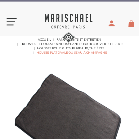
Aller
au
contenu
VOUS
ACCUEIL
RANGEMENTS ET ENTRETIEN
ÊTES
TROUSSES ET HOUSSES ANTIOXYDANTES POUR COUVERTS ET PLATS
ICI :
HOUSSES POUR PLATS, PLATEAUX, THÉIÈRES...
HOUSSE PLAT OVALE OU SEAU À CHAMPAGNE