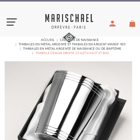
Aller
au
contenu
VOUS
ACCUEIL
CADEAUX DE NAISSANCE
ÊTES
TIMBALES EN MÉTAL ARGENTÉ ET TIMBALES EN ARGENT MASSIF 925
ICI :
TIMBALES EN MÉTAL ARGENTÉ DE NAISSANCE OU DE BAPTÊME
TIMBALE DESIGN DROITE 3 FILETS HAUT ET BAS