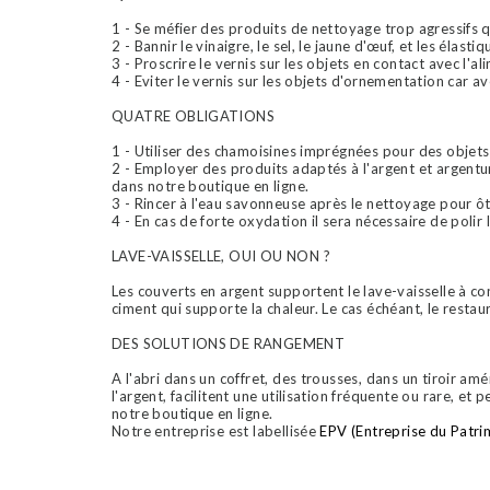
1 - Se méfier des produits de nettoyage trop agressifs qu
2 - Bannir le vinaigre, le sel, le jaune d'œuf, et les élast
3 - Proscrire le vernis sur les objets en contact avec l'al
4 - Eviter le vernis sur les objets d'ornementation car ave
QUATRE OBLIGATIONS
1 - Utiliser des chamoisines imprégnées pour des objet
2 - Employer des produits adaptés à l'argent et argentu
dans notre boutique en ligne.
3 - Rincer à l'eau savonneuse après le nettoyage pour ôt
4 - En cas de forte oxydation il sera nécessaire de polir 
LAVE-VAISSELLE, OUI OU NON ?
Les couverts en argent supportent le lave-vaisselle à con
ciment qui supporte la chaleur. Le cas échéant, le restau
DES SOLUTIONS DE RANGEMENT
A l'abri dans un coffret, des trousses, dans un tiroir a
l'argent, facilitent une utilisation fréquente ou rare, 
notre boutique en ligne.
Notre entreprise est labellisée
EPV (Entreprise du Patri