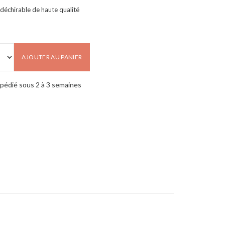
ndéchirable de haute qualité
AJOUTER AU PANIER
pédié sous 2 à 3 semaines