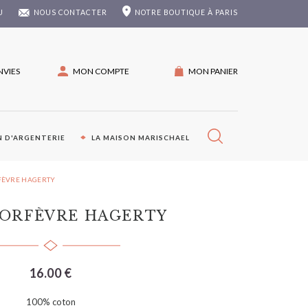
U
NOUS CONTACTER
NOTRE
BOUTIQUE À PARIS
NVIES
MON COMPTE
MON PANIER
 D'ARGENTERIE
LA MAISON MARISCHAEL
FÈVRE HAGERTY
 ORFÈVRE HAGERTY
16.00 €
100% coton