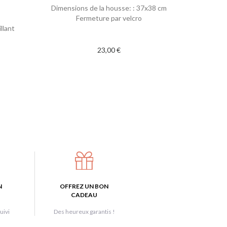
Dimensions de la housse: : 37x38 cm
Fermeture par velcro
llant
23,00 €
N
OFFREZ UN BON
CADEAU
uivi
Des heureux garantis !