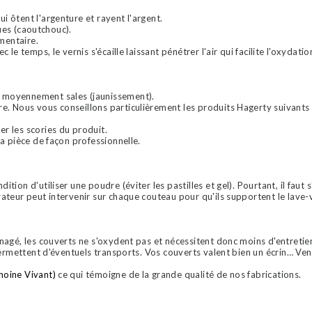
i ôtent l'argenture et rayent l'argent.
iques (caoutchouc).
imentaire.
c le temps, le vernis s'écaille laissant pénétrer l'air qui facilite l'oxydati
s moyennement sales (jaunissement).
re. Nous vous conseillons particulièrement les produits Hagerty suivants
er les scories du produit.
la pièce de façon professionnelle.
dition d'utiliser une poudre (éviter les pastilles et gel). Pourtant, il fa
rateur peut intervenir sur chaque couteau pour qu'ils supportent le lave-v
ménagé, les couverts ne s'oxydent pas et nécessitent donc moins d'entreti
et permettent d'éventuels transports. Vos couverts valent bien un écrin… 
moine Vivant)
ce qui témoigne de la grande qualité de nos fabrications.