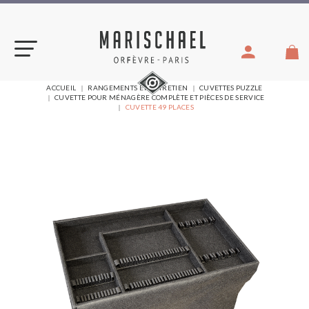
Aller
au
contenu
VOUS
ACCUEIL
RANGEMENTS ET ENTRETIEN
CUVETTES PUZZLE
ÊTES
CUVETTE POUR MÉNAGÈRE COMPLÈTE ET PIÈCES DE SERVICE
ICI :
CUVETTE 49 PLACES