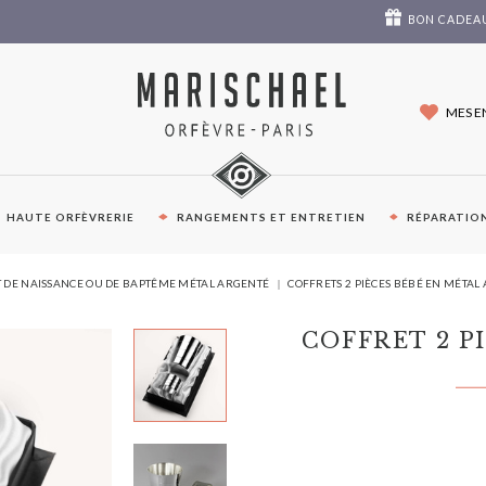
BON CADEA
MES E
HAUTE ORFÈVRERIE
RANGEMENTS ET ENTRETIEN
RÉPARATION
VOUS
 DE NAISSANCE OU DE BAPTÊME MÉTAL ARGENTÉ
COFFRETS 2 PIÈCES BÉBÉ EN MÉTAL
ÊTES
ICI :
COFFRET 2 P