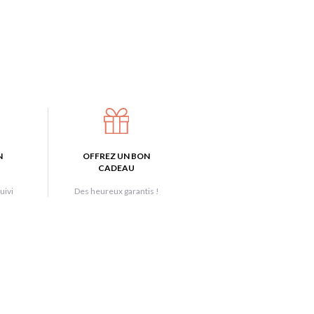
N
OFFREZ UN BON
CADEAU
uivi
Des heureux garantis !