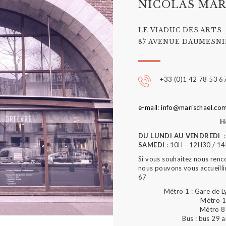
NICOLAS MAR
LE VIADUC DES ARTS
87 AVENUE DAUMESNIL
+33 (0)1 42 78 53 6
e-mail: info@marischael.co
H
DU LUNDI AU VENDREDI
:
SAMEDI
: 10H - 12H30 / 1
Si vous souhaitez nous renc
nous pouvons vous accueilli
67
Métro 1 : Gare de L
Métro 1
Métro 8 
Bus : bus 29 