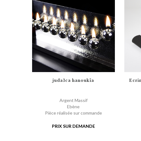
judaÏca hanoukïa
Ecri
Argent Massif
Ebène
Pièce réalisée sur commande
PRIX SUR DEMANDE