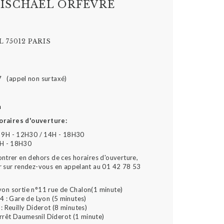
ISCHAEL ORFÈVRE
 75012 PARIS
7 (appel non surtaxé)
m
oraires d'ouverture:
 9H - 12H30 / 14H - 18H30
4H - 18H30
ontrer en dehors de ces horaires d'ouverture,
r sur rendez-vous en appelant au 01 42 78 53
yon sortie n°11 rue de Chalon(1 minute)
4 : Gare de Lyon (5 minutes)
: Reuilly Diderot (8 minutes)
arrêt Daumesnil Diderot (1 minute)