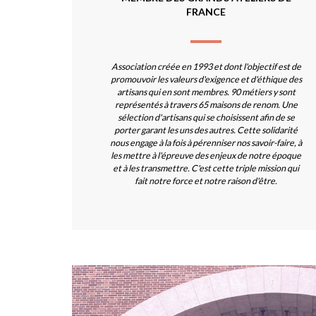
FRANCE
Association créée en 1993 et dont l'objectif est de
promouvoir les valeurs d'exigence et d'éthique des
artisans qui en sont membres. 90 métiers y sont
représentés à travers 65 maisons de renom. Une
sélection d'artisans qui se choisissent afin de se
porter garant les uns des autres. Cette solidarité
nous engage à la fois à pérenniser nos savoir-faire, à
les mettre à l'épreuve des enjeux de notre époque
et à les transmettre. C'est cette triple mission qui
fait notre force et notre raison d'être.