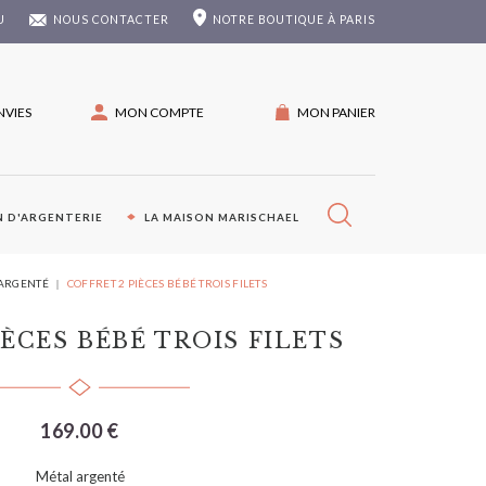
U
NOUS CONTACTER
NOTRE
BOUTIQUE À PARIS
NVIES
MON COMPTE
MON PANIER
 D'ARGENTERIE
LA MAISON MARISCHAEL
 ARGENTÉ
COFFRET 2 PIÈCES BÉBÉ TROIS FILETS
IÈCES BÉBÉ TROIS FILETS
169.00 €
Métal argenté