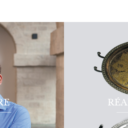
RE
RÉ