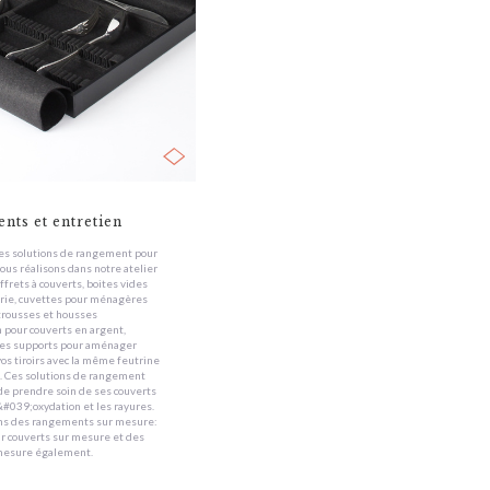
ts et entretien
des solutions de rangement pour
ous réalisons dans notre atelier
offrets à couverts, boites vides
rie, cuvettes pour ménagères
 trousses et housses
n pour couverts en argent,
es supports pour aménager
s tiroirs avec la même feutrine
. Ces solutions de rangement
e prendre soin de ses couverts
&#039;oxydation et les rayures.
ons des rangements sur mesure:
ur couverts sur mesure et des
 mesure également.