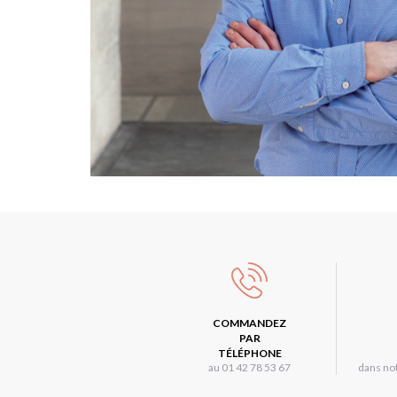
COMMANDEZ
PAR
TÉLÉPHONE
au 01 42 78 53 67
dans not