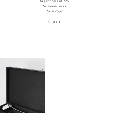
Argent Massif 925
Personnalisable
r
Poids 62gr
650,00 €