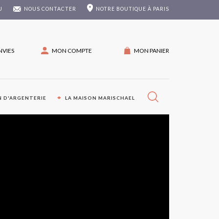
U
NOUS CONTACTER
NOTRE
BOUTIQUE À PARIS
NVIES
MON COMPTE
MON PANIER
 D'ARGENTERIE
LA MAISON MARISCHAEL