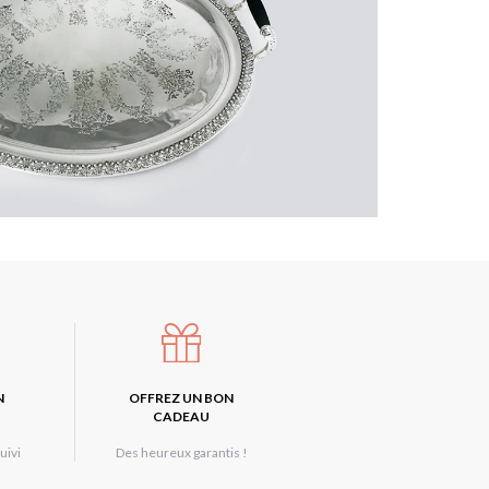
N
OFFREZ UN BON
CADEAU
uivi
Des heureux garantis !