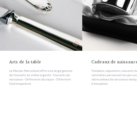
Arts de la table
Cadeaux de naissanc
La Maison Marischael offre une large gamme
Timbales, coquetiers, couverts b
de Couverts en métal argenté - Couverts de
serviettes personnalisés par un
naissance - Orfèvrerie classique - Orfèvrerie
votre cadeau de naissance marqu
Contemporaine.
d’exception.