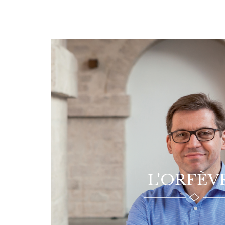
L'ORFÈV