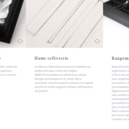
e
Haute orfèvrerie
Rangemen
ébé, ronds de
La Maison Marischael fusionne tradition et
Spécialiste 
e gravure,
modernité pour créer des objets
argenterie, n
e un instant
d&#039;exception en orfèvrerie, alliant
à Paris des c
design contemporain et savoir-faire
pour argente
ancestral, avec des pièces uniques en argent
de couverts,
massif et métal argenté, alliant raffinement
antioxydatio
et qualité.
Egalement d
vous-même vo
antioxydante
permettent d
pour éviter l
Nous réalis
des écrins p
cuvette sur