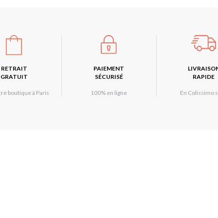
RETRAIT
PAIEMENT
LIVRAISO
GRATUIT
SÉCURISÉ
RAPIDE
re boutique à Paris
100% en ligne
En Colissimo s