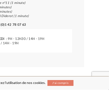
e n°11 (1 minute)
minutes)
 minutes)
l Diderot (1 minute)
 (0)1 42 78 07 63
EDI
: 9H - 12H30 / 14H - 19H
 / 14H - 19H
z l'utilisation de nos cookies.
J'ai compris
RECEVEZ NOTRE NEWSLETTER
ENTE