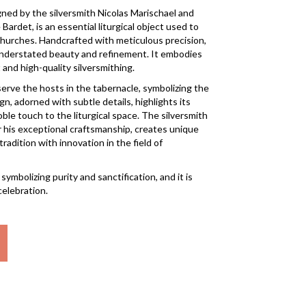
gned by the silversmith Nicolas Marischael and
ardet, is an essential liturgical object used to
churches. Handcrafted with meticulous precision,
 understated beauty and refinement. It embodies
nd high-quality silversmithing.
serve the hosts in the tabernacle, symbolizing the
gn, adorned with subtle details, highlights its
ble touch to the liturgical space. The silversmith
 his exceptional craftsmanship, creates unique
radition with innovation in the field of
 symbolizing purity and sanctification, and it is
celebration.