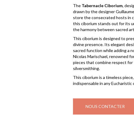
The
Tabernacle Ciborium
, desi
drawn by the designer Guillaume B
store the consecrated hosts in 
this ciborium stands out for its
the harmony between sacred art a
This ciborium is designed to pre
divine presence. Its elegant desi
sacred function while adding a no
Nicolas Marischael, renowned for
pieces that combine respect for t
silversmithing.
This ciborium is a timeless piece,
indispensable in any Eucharistic 
NOUS CONTACTER