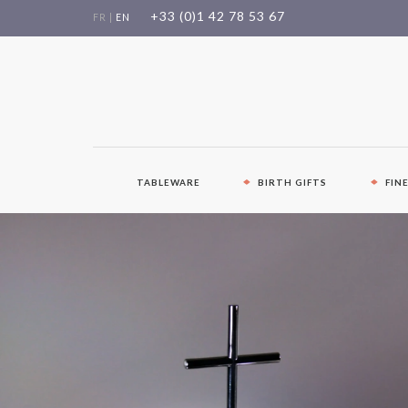
Skip
+33 (0)1 42 78 53 67
FR
|
EN
to
content
TABLEWARE
BIRTH GIFTS
FIN