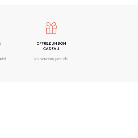
N
OFFREZ UN BON
CADEAU
uivi
Des heureux garantis !