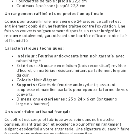
Fourchettes de table : jusqu'à 22,3 cm
Couteaux à poisson : jusqu'à 22,3 cm
Un rangement raffiné et une protection optimale
Conçu pour accueillir une ménagère de 24 pièces, ce coffret est
entièrement doublé d’une feutrine traitée contre l’oxydation. Une
fois vos couverts soigneusement disposés, un rabat intégré les
recouvre totalement, garantissant une barrière efficace contre l’air
et l’humidité.
Caractéristiques techniques :
Intérieur :
Feutrine antioxydante brun-noir garantie, avec
rabat intégré.
Extérieur :
Structure en médium (bois reconstitué) revêtue
d’Ecorel, un matériau résistant imitant parfaitement le grain
du cuir.
Coloris :
Noir élégant.
Supports :
Gainés de feutrine antioxydante, assurant
souplesse et maintien parfaits pour épouser la forme de vos
couverts.
Dimensions extérieures :
25 x 24 x 6 cm (longueur x
largeur x hauteur).
Un savoir-faire artisanal français
Ce coffret est conçu et fabriqué avec soin dans notre atelier
parisien, alliant tradition et excellence pour offrir un rangement
élégant et sécurisé à votre argenterie. Une signature du savoir-faire
français, pour préserver vos pièces d’exception.