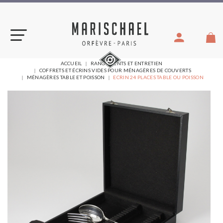
Aller
au
contenu
VOUS
ACCUEIL
RANGEMENTS ET ENTRETIEN
ÊTES
COFFRETS ET ÉCRINS VIDES POUR MÉNAGÈRES DE COUVERTS
ICI :
MÉNAGÈRES TABLE ET POISSON
ECRIN 24 PLACES TABLE OU POISSON