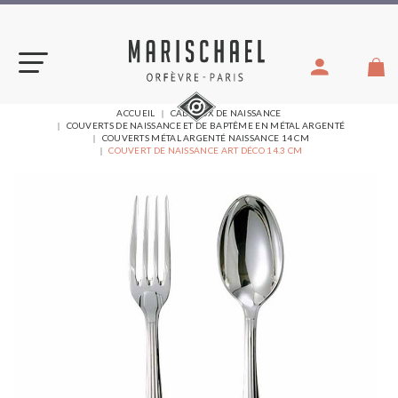
Aller
au
contenu
VOUS
ACCUEIL
CADEAUX DE NAISSANCE
ÊTES
COUVERTS DE NAISSANCE ET DE BAPTÊME EN MÉTAL ARGENTÉ
ICI :
COUVERTS MÉTAL ARGENTÉ NAISSANCE 14 CM
COUVERT DE NAISSANCE ART DÉCO 14.3 CM