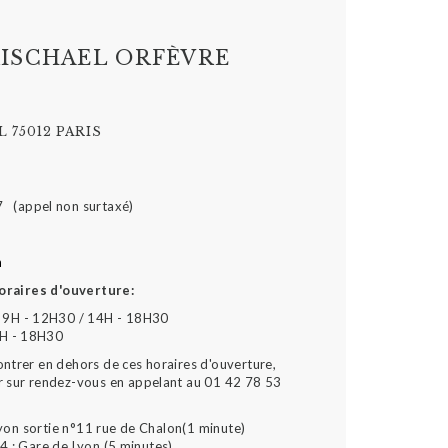
ISCHAEL ORFÈVRE
 75012 PARIS
7 (appel non surtaxé)
m
oraires d'ouverture:
 9H - 12H30 / 14H - 18H30
4H - 18H30
ontrer en dehors de ces horaires d'ouverture,
r sur rendez-vous en appelant au 01 42 78 53
yon sortie n°11 rue de Chalon(1 minute)
4 : Gare de Lyon (5 minutes)