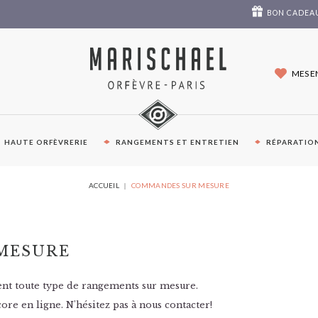
BON CADEA
MES E
HAUTE ORFÈVRERIE
RANGEMENTS ET ENTRETIEN
RÉPARATION
VOUS
ACCUEIL
COMMANDES SUR MESURE
ÊTES
ICI :
MESURE
nt toute type de rangements sur mesure.
ore en ligne. N'hésitez pas à nous contacter!