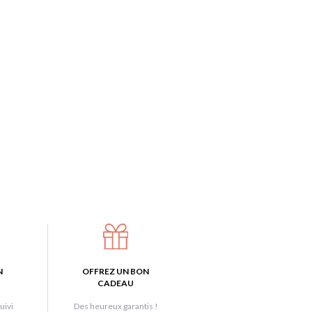
N
OFFREZ UN BON
CADEAU
uivi
Des heureux garantis !