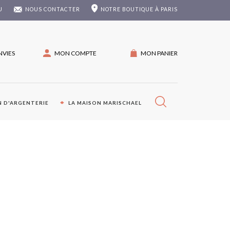
U
NOUS CONTACTER
NOTRE
BOUTIQUE À PARIS
NVIES
MON COMPTE
MON PANIER
 D'ARGENTERIE
LA MAISON MARISCHAEL