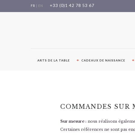
Aller
+33 (0)1 42 78 53 67
FR
|
EN
au
contenu
ARTS DE LA TABLE
CADEAUX DE NAISSANCE
COMMANDES SUR 
Sur mesure :
nous réalisons égaleme
Certaines références ne sont pas enc