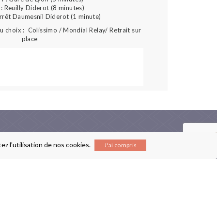
: Reuilly Diderot (8 minutes)
arrêt Daumesnil Diderot (1 minute)
 choix : Colissimo / Mondial Relay/ Retrait sur
place
z l'utilisation de nos cookies.
J'ai compris
RECEVEZ NOTRE NEWSLETTER
ENTE