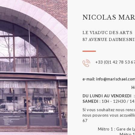
NICOLAS MAR
LE VIADUC DES ARTS
87 AVENUE DAUMESNIL
+33 (0)1 42 78 53 6
e-mail: info@marischael.co
H
DU LUNDI AU VENDREDI
:
SAMEDI
: 10H - 12H30 / 1
Si vous souhaitez nous renc
nous pouvons vous accueilli
67
Métro 1 : Gare de L
Métro 1