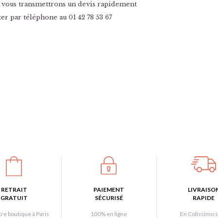
 vous transmettrons un devis rapidement
r par téléphone au 01 42 78 53 67
RETRAIT
PAIEMENT
LIVRAISO
GRATUIT
SÉCURISÉ
RAPIDE
re boutique à Paris
100% en ligne
En Colissimo s