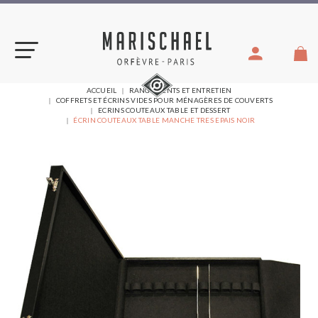
Aller
au
contenu
VOUS
ACCUEIL
RANGEMENTS ET ENTRETIEN
ÊTES
COFFRETS ET ÉCRINS VIDES POUR MÉNAGÈRES DE COUVERTS
ICI :
ECRINS COUTEAUX TABLE ET DESSERT
ÉCRIN COUTEAUX TABLE MANCHE TRES EPAIS NOIR