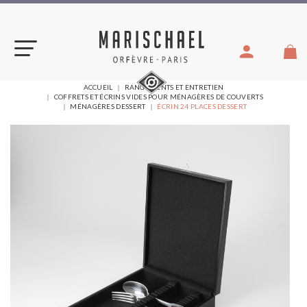
Aller
au
contenu
VOUS
ACCUEIL
RANGEMENTS ET ENTRETIEN
ÊTES
COFFRETS ET ÉCRINS VIDES POUR MÉNAGÈRES DE COUVERTS
ICI :
MÉNAGÈRES DESSERT
ÉCRIN 24 PLACES DESSERT