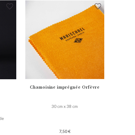
Chamoisine imprégnée Orfèvre
30 cm x 38 cm
de
7,50 €