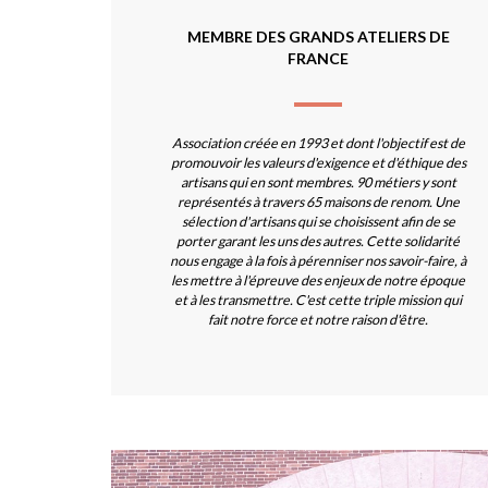
MEMBRE DES GRANDS ATELIERS DE
FRANCE
Association créée en 1993 et dont l'objectif est de
promouvoir les valeurs d'exigence et d'éthique des
artisans qui en sont membres. 90 métiers y sont
représentés à travers 65 maisons de renom. Une
sélection d'artisans qui se choisissent afin de se
porter garant les uns des autres. Cette solidarité
nous engage à la fois à pérenniser nos savoir-faire, à
les mettre à l'épreuve des enjeux de notre époque
et à les transmettre. C'est cette triple mission qui
fait notre force et notre raison d'être.