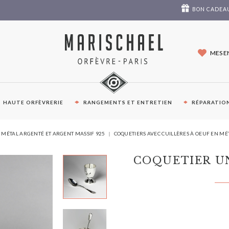
BON CADEA
MES E
HAUTE ORFÈVRERIE
RANGEMENTS ET ENTRETIEN
RÉPARATION
VOUS
 MÉTAL ARGENTÉ ET ARGENT MASSIF 925
COQUETIERS AVEC CUILLÈRES À OEUF EN M
ÊTES
ICI :
COQUETIER UN