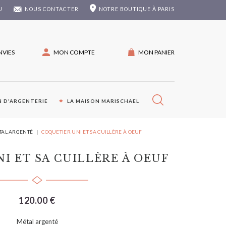
U
NOUS CONTACTER
NOTRE
BOUTIQUE À PARIS
NVIES
MON COMPTE
MON PANIER
 D'ARGENTERIE
LA MAISON MARISCHAEL
ÉTAL ARGENTÉ
COQUETIER UNI ET SA CUILLÈRE À OEUF
I ET SA CUILLÈRE À OEUF
120.00 €
Métal argenté