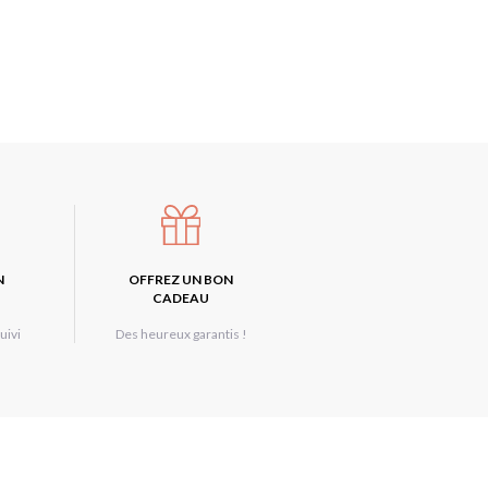
N
OFFREZ UN BON
CADEAU
uivi
Des heureux garantis !