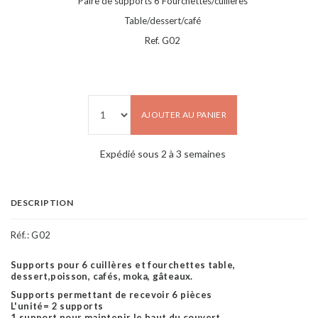
Paire de supports 6 Fourchettes/cuillères
Table/dessert/café
Ref. G02
AJOUTER AU PANIER
Expédié sous 2 à 3 semaines
DESCRIPTION
Réf.:
G02
Supports pour 6 cuillères et fourchettes table,
dessert,poisson, cafés, moka, gâteaux.
Supports permettant de recevoir 6 pièces
L'unité= 2 supports
1 support pour maintenir le haut du couvert