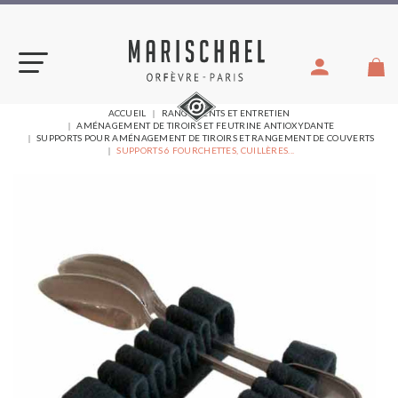
Aller
au
contenu
VOUS
ACCUEIL
RANGEMENTS ET ENTRETIEN
ÊTES
AMÉNAGEMENT DE TIROIRS ET FEUTRINE ANTIOXYDANTE
ICI :
SUPPORTS POUR AMÉNAGEMENT DE TIROIRS ET RANGEMENT DE COUVERTS
SUPPORTS 6 FOURCHETTES, CUILLÈRES...