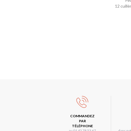
Fe
12 cuill
COMMANDEZ
PAR
TÉLÉPHONE
au 01 42 78 53 67
dans not