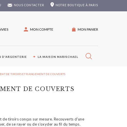
U
NOUS CONTACTER
NOTRE
BOUTIQUE À PARIS
NVIES
MON COMPTE
MON PANIER
 D'ARGENTERIE
LA MAISON MARISCHAEL
T DE TIROIRS ET RANGEMENT DE COUVERTS
EMENT DE COUVERTS
 de tiroirs conçus sur mesure. Recouverts d'une
er, de se rayer ou de s'oxyder au fil du temps.