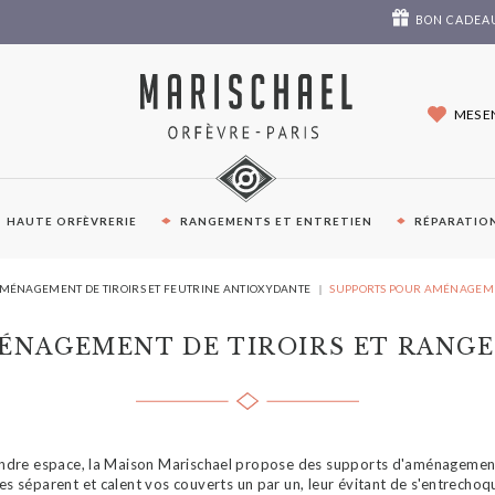
BON CADEA
MES E
HAUTE ORFÈVRERIE
RANGEMENTS ET ENTRETIEN
RÉPARATION
VOUS
MÉNAGEMENT DE TIROIRS ET FEUTRINE ANTIOXYDANTE
SUPPORTS POUR AMÉNAGEMEN
ÊTES
ICI :
ÉNAGEMENT DE TIROIRS ET RANG
indre espace, la Maison Marischael propose des supports d'aménagement
es séparent et calent vos couverts un par un, leur évitant de s'entrechoqu