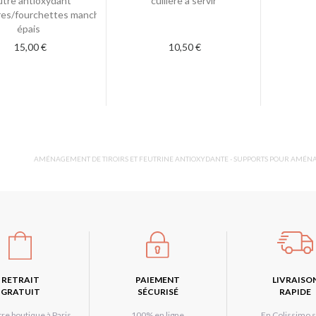
utre antioxydant
cuillère à servir
ères/fourchettes manches
épais
15,00 €
10,50 €
AMÉNAGEMENT DE TIROIRS ET FEUTRINE ANTIOXYDANTE - SUPPORTS POUR AMÉN
RETRAIT
PAIEMENT
LIVRAISO
GRATUIT
SÉCURISÉ
RAPIDE
re boutique à Paris
100% en ligne
En Colissimo s