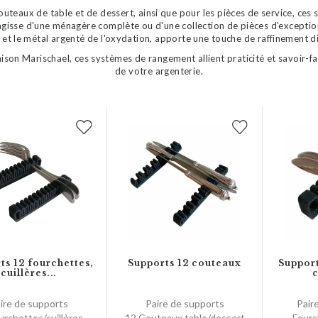
couteaux de table et de dessert, ainsi que pour les pièces de service, ces
s'agisse d'une ménagère complète ou d'une collection de pièces d'exceptio
f et le métal argenté de l'oxydation, apporte une touche de raffinement di
aison Marischael, ces systèmes de rangement allient praticité et savoir-
de votre argenterie.
ts 12 fourchettes,
Supports 12 couteaux
Support
cuillères...
c
ire de supports
Paire de supports
Pair
urchettes/cuillères
12 Couteaux table/dessert
Fourc