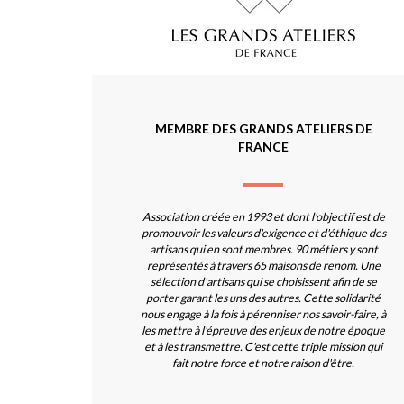
MEMBRE DES GRANDS ATELIERS DE
FRANCE
Association créée en 1993 et dont l'objectif est de
promouvoir les valeurs d'exigence et d'éthique des
artisans qui en sont membres. 90 métiers y sont
représentés à travers 65 maisons de renom. Une
sélection d'artisans qui se choisissent afin de se
porter garant les uns des autres. Cette solidarité
nous engage à la fois à pérenniser nos savoir-faire, à
les mettre à l'épreuve des enjeux de notre époque
et à les transmettre. C'est cette triple mission qui
fait notre force et notre raison d'être.