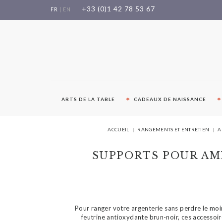
Aller
+33 (0)1 42 78 53 67
FR
|
EN
au
contenu
ARTS DE LA TABLE
CADEAUX DE NAISSANCE
ACCUEIL
RANGEMENTS ET ENTRETIEN
A
SUPPORTS POUR AM
Pour ranger votre argenterie sans perdre le mo
feutrine antioxydante brun-noir, ces accessoir