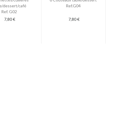
e/dessert/café
Ref.G04
Ref. G02
7,80 €
7,80 €