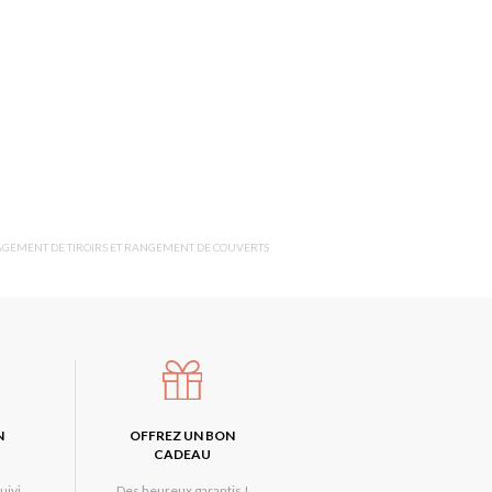
AGEMENT DE TIROIRS ET RANGEMENT DE COUVERTS
N
OFFREZ UN BON
CADEAU
uivi
Des heureux garantis !