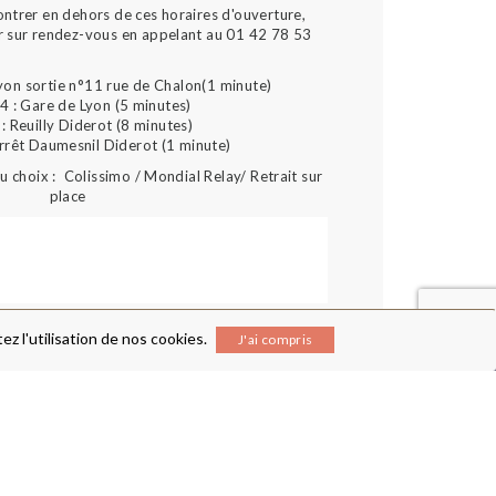
ontrer en dehors de ces horaires d'ouverture,
r sur rendez-vous en appelant au 01 42 78 53
yon sortie n°11 rue de Chalon(1 minute)
4 : Gare de Lyon (5 minutes)
: Reuilly Diderot (8 minutes)
arrêt Daumesnil Diderot (1 minute)
 choix : Colissimo / Mondial Relay/ Retrait sur
place
z l'utilisation de nos cookies.
J'ai compris
RECEVEZ NOTRE NEWSLETTER
ENTE