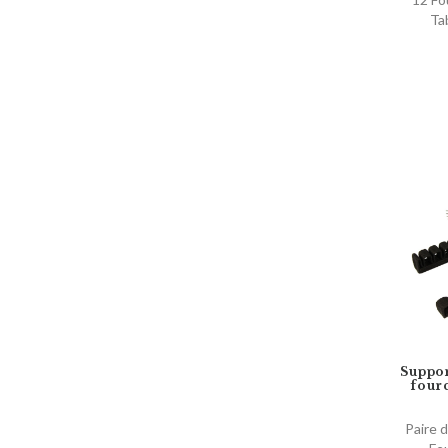
Ta
Suppor
four
Paire 