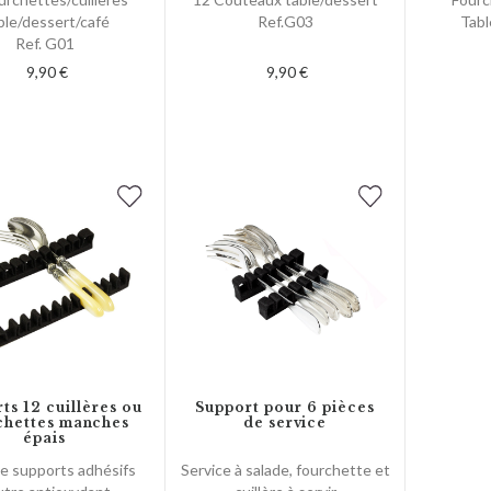
ble/dessert/café
Ref.G03
Tabl
Ref. G01
9,90 €
9,90 €
ts 12 cuillères ou
Support pour 6 pièces
chettes manches
de service
épais
de supports adhésifs
Service à salade, fourchette et