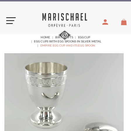
Skip
to
content
YOU
HOME
BIRTH GIFTS
EGGCUP
ARE
EGG CUPS WITH EGG SPOONS IN SILVER METAL
HERE:
EMPIRE EGG CUP AND ITS EGG SPOON