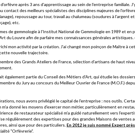
'orfèvre après 3 ans d'apprentissage au sein de l'entreprise familiale. J'
 contact des meilleurs spécialistes des disciplines majeures de l'orfèvrer
anage), repoussage au tour, travail au chalumeau (soudures à l'argent et à 
çage), etc.
mes de gemmologie à l'Institut National de Gemmologie en 1989 et en paral
'Art du Louvre afin de parfaire mes connaissances générales artistiques. 
nrichi mon activité par la création. J'ai changé mon poinçon de Maître à ce
ette nouvelle trajectoire.
membre des Grands Ateliers de France, sélection d'artisans de haut nivea
lement.
fait également partie du Conseil des Métiers d'Art, qui étudie les dossie
s membre du Jury au concours du Meilleur Ouvrier de France (M.O.F.) depu
rations, nous avons privilégié le capital de l'entreprise : nos outils. Cer
ion m'a donné les moyens d'exercer mon métier, particulièrement en restau
rience de restaurateur spécialisé m'a guidé naturellement vers l'experti
ise régulièrement des expertises pour des grandes Maisons de ventes 
res, ainsi que pour des particuliers.
En 2012 je suis nommé Expert près
alité "Orfèvrerie".