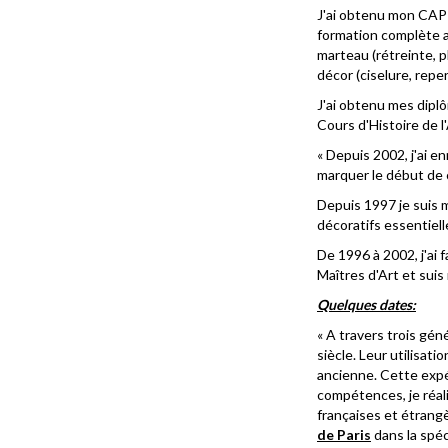
J'ai obtenu mon CAP d
formation complète au
marteau (rétreinte, pl
décor (ciselure, reper
J'ai obtenu mes diplô
Cours d'Histoire de l
« Depuis 2002, j'ai e
marquer le début de c
Depuis 1997 je suis 
décoratifs essentiel
De 1996 à 2002, j'ai 
Maîtres d'Art et sui
Quelques dates:
« A travers trois géné
siècle. Leur utilisat
ancienne. Cette expé
compétences, je réal
françaises et étrangè
de Paris
dans la spéci