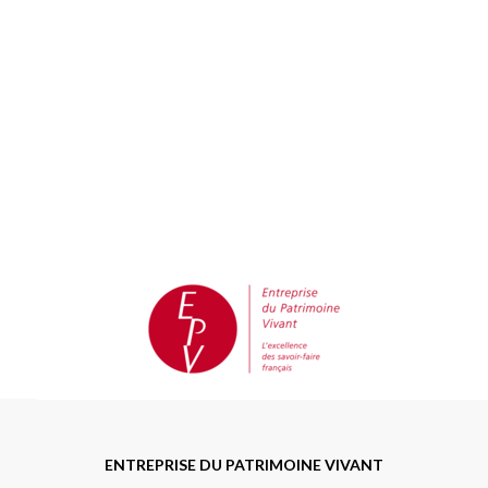
ENTREPRISE DU PATRIMOINE VIVANT
Notre entreprise a reçu le label EPV en 2011. Le
label Entreprise du Patrimoine Vivant (EPV) est une
marque de reconnaissance de l'Etat pour distinguer
des entreprises françaises aux savoir-faire
artisanaux et industriels d'excellence. L'entreprise
doit détenir un patrimoine économique, composé
en particulier d'un savoir-faire rare, renommé ou
ancestral, reposant sur la maîtrise de techniques
traditionnelles ou de haute technicité. Ce label
rassemble des fabricants attachés à la haute
performance de leur métier et de leurs produits.