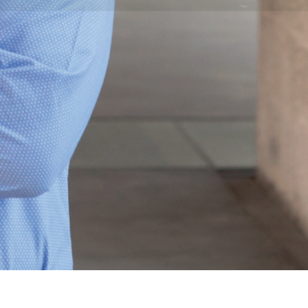
N
OFFREZ UN BON
CADEAU
uivi
Des heureux garantis !