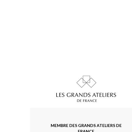
MEMBRE DES GRANDS ATELIERS DE
FRANCE
Association créée en 1993 et dont l'objectif est de
promouvoir les valeurs d'exigence et d'éthique des
artisans qui en sont membres. 90 métiers y sont
représentés à travers 65 maisons de renom. Une
sélection d'artisans qui se choisissent afin de se
porter garant les uns des autres. Cette solidarité
nous engage à la fois à pérenniser nos savoir-faire, à
les mettre à l'épreuve des enjeux de notre époque
et à les transmettre. C'est cette triple mission qui
fait notre force et notre raison d'être.