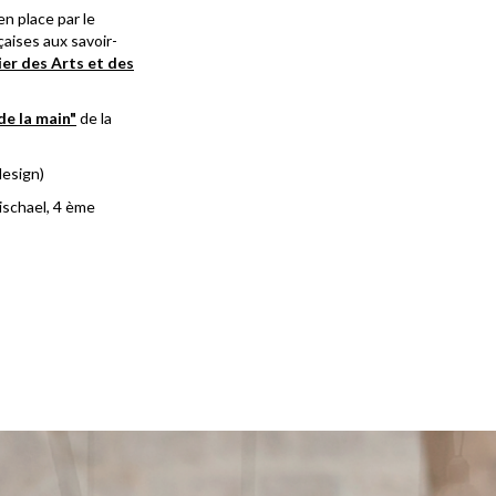
 en place par le
çaises aux savoir-
ier des Arts et des
 de la main"
de la
design)
ischael, 4 ème