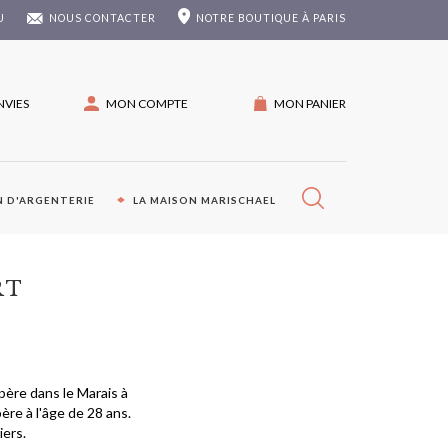
U
NOUS CONTACTER
NOTRE
BOUTIQUE À PARIS
NVIES
MON COMPTE
MON PANIER
 D'ARGENTERIE
LA MAISON MARISCHAEL
RT
père dans le Marais à
ère à l'âge de 28 ans.
iers.