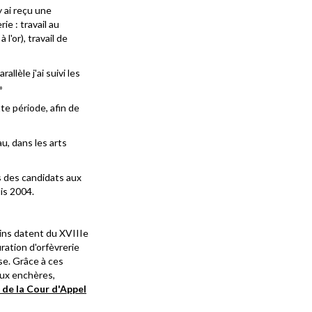
y ai reçu une
ie : travail au
l'or), travail de
lèle j'ai suivi les
»
tte période, afin de
u, dans les arts
rs des candidats aux
is 2004.
tains datent du XVIIIe
ration d'orfèvrerie
se. Grâce à ces
aux enchères,
 de la Cour d'Appel