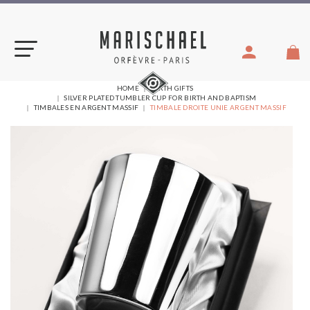
Skip
to
content
YOU
HOME
BIRTH GIFTS
ARE
SILVER PLATED TUMBLER CUP FOR BIRTH AND BAPTISM
HERE:
TIMBALES EN ARGENT MASSIF
TIMBALE DROITE UNIE ARGENT MASSIF