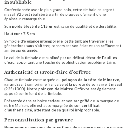
inoubliable
Confectionnée avec le plus grand soin, cette timbale en argent
massif 925 est réalisée à partir de plaques d'argent d'une
épaisseur remarquable.
Son
poids élevé de 115 gr
est gage de qualité et de durabilité.
Hauteur :
7.5 cm
Symbole d'élégance intemporelle, cette timbale traversera les
générations sans s'altérer, conservant son éclat et son raffinement
année après année.
Le col de la timbale est sublimé par un délicat décor de
Feuilles
d'eau
, apportant une touche de sophistication supplémentaire.
Authenticité et savoir-faire d'orfèvre
Chaque timbale est marquée du
poinçon de la tête de Minerve
,
garantissant son origine française et la pureté de son argent massif
(925/1000). Notre
poinçon de Maître Orfèvre
est également
apposé sur le fond de la timbale.
Présentée dans sa boite cadeau et son sac griffé de la marque de
notre Maison, elle est accompagnée de son
certificat
d'authenticité
, attestant de sa qualité irréprochable.
Personnalisation par gravure
Nous vous proposons deux options de gravure pour un cadeau