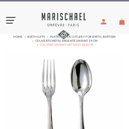
Skip
to
content
YOU
HOME
BIRTH GIFTS
PLATED SILVER CUTLERY FOR BIRTH, BAPTISM
ARE
COUVERTS MÉTAL ARGENTÉ ENFANT 19 CM
HERE:
COUVERT ENFANT ART DÉCO 18.8 CM