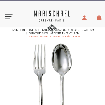
Skip
to
content
YOU
HOME
BIRTH GIFTS
PLATED SILVER CUTLERY FOR BIRTH, BAPTISM
ARE
COUVERTS MÉTAL ARGENTÉ ENFANT 19 CM
HERE:
COUVERT ENFANT RUBANS CROISÉS 19.3 CM